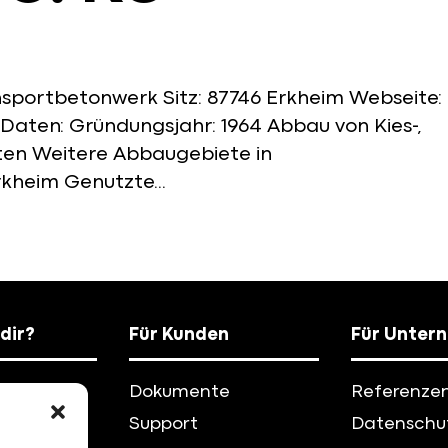
nsportbetonwerk Sitz: 87746 Erkheim Webseite:
 Daten: Gründungsjahr: 1964 Abbau von Kies-,
rten Weitere Abbaugebiete in
kheim Genutzte...
dir?
Für Kunden
Für Unter
iere
Dokumente
Referenze
eile
Support
Datenschut