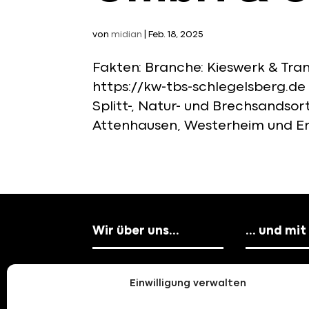
von
midian
|
Feb. 18, 2025
Fakten: Branche: Kieswerk & Tra
https://kw-tbs-schlegelsberg.de
Splitt-, Natur- und Brechsandso
Attenhausen, Westerheim und Er
Wir über uns…
… und mit 
Unsere Mission
Deine Karr
Einwilligung verwalten
Unsere Historie
Deine Vort