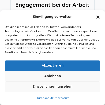
Engagement bei der Arbeit
Unsere Mitarbeitenden bringen
Einwilligung verwalten
nicht nur Know-how mit, sondern
auch Begeisterung für ihre
Um dir ein optimales Erlebnis zu bieten, verwenden wir
Technologien wie Cookies, um Geräteinformationen zu speichern
Aufgaben. Diese Haltung prägt
und/oder darauf zuzugreifen. Wenn du diesen Technologien
unsere Projekte und macht
zustimmst, können wir Daten wie das Surfverhalten oder eindeutige
IDs auf dieser Website verarbeiten. Wenn du deine Einwillligung
Zusammenarbeit bei SRG
nicht erteilst oder zurückziehst, können bestimmte Merkmale und
Funktionen beeinträchtigt werden.
besonders einfach.
Akzeptieren
Ablehnen
Einstellungen ansehen
Konta
öffnen
Datenschutz
Impressum