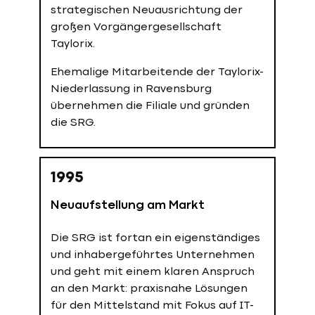
Systemhaus Ravensburg als
strategischen Neuausrichtung der
Niederlassung mit klarem Fokus auf
großen Vorgängergesellschaft
kleine und mittelständische
Taylorix.
Unternehmen.
Ehemalige Mitarbeitende der Taylorix-
Diese Niederlassung wird später zur
Niederlassung in Ravensburg
unabhängigen SRG.
übernehmen die Filiale und gründen
die SRG.
1966
1995
Erste Rechenzentren und
Neuaufstellung am Markt
technischer Ausbau
Die SRG ist fortan ein eigenständiges
Taylorix nimmt eines der modernsten
und inhabergeführtes Unternehmen
Rechenzentren Deutschlands in
und geht mit einem klaren Anspruch
Betrieb und erweitert das Portfolio
an den Markt: praxisnahe Lösungen
deutlich im Bereich Systemtechnik
für den Mittelstand mit Fokus auf IT-
und IT-Dienstleistungen. Die