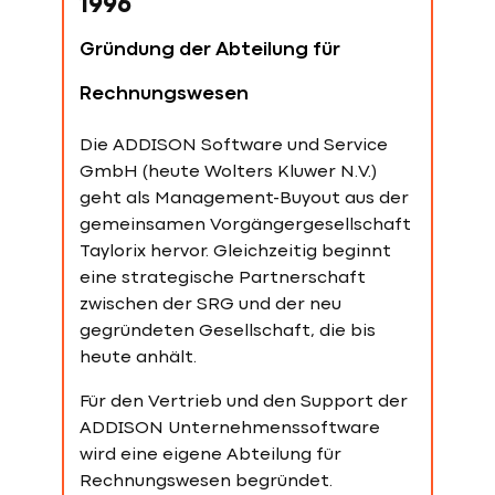
1996
Kompetenz und regionaler Nähe wird
zum Erfolgsfaktor.
Gründung der Abteilung für
Rechnungswesen
1980
Die ADDISON Software und Service
Entwicklung der ADDISON
GmbH (heute Wolters Kluwer N.V.)
geht als Management-Buyout aus der
Buchhaltungssoftware
gemeinsamen Vorgängergesellschaft
Taylorix hervor. Gleichzeitig beginnt
Taylorix beginnt mit der Entwicklung
eine strategische Partnerschaft
einer eigenen digitalen
zwischen der SRG und der neu
Buchhaltungslösung. Daraus entsteht
gegründeten Gesellschaft, die bis
die ADDISON Unternehmenssoftware
heute anhält.
– bis heute eines der führenden
Buchhaltungsprogramme in
Für den Vertrieb und den Support der
Deutschland und weiterhin fester Teil
ADDISON Unternehmenssoftware
des SRG-Portfolios.
wird eine eigene Abteilung für
Rechnungswesen begründet.