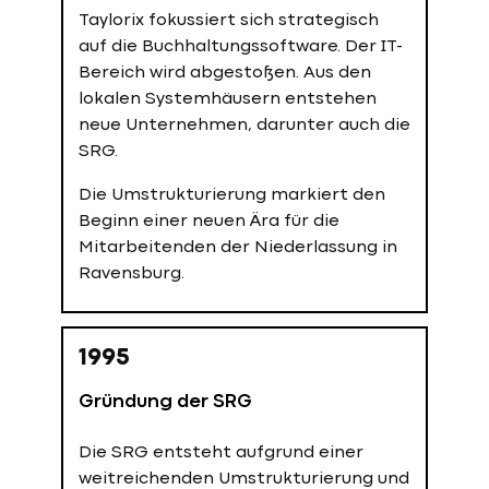
gegründet, ein Unternehmen, das sich
Taylorix fokussiert sich strategisch
auf die Entwicklung effizienter
auf die Buchhaltungssoftware. Der IT-
Buchführungssysteme spezialisiert.
Bereich wird abgestoßen. Aus den
Diese Ausrichtung bildet den
lokalen Systemhäusern entstehen
Grundstein für die spätere SRG und
neue Unternehmen, darunter auch die
prägt über Jahrzehnte hinweg die
SRG.
Verbindung von Technik und
betriebswirtschaftlichem Denken.
Die Umstrukturierung markiert den
Beginn einer neuen Ära für die
Mitarbeitenden der Niederlassung in
1954
Ravensburg.
Der erste Keim wird gelegt.
1995
Taylorix richtet sich strategisch neu
aus und reagiert auf die wachsenden
Gründung der SRG
Märkte für Systemtechnik und
Informationstechnologie. Im Zuge
Die SRG entsteht aufgrund einer
dieser Neuausrichtung entsteht das
weitreichenden Umstrukturierung und