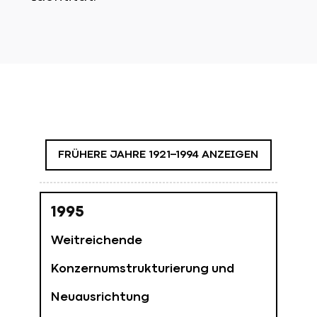
FRÜHERE JAHRE 1921–1994 ANZEIGEN
1921
1995
Gründung der
Weitreichende
Vorgängergesellschaft
Konzernumstrukturierung und
Neuausrichtung
In Stuttgart wird die Taylorix GmbH