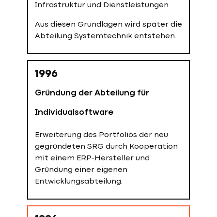
Infrastruktur und Dienstleistungen.
technische Infrastruktur wird zum
zentralen Bestandteil der
Aus diesen Grundlagen wird später die
Unternehmensstrategie.
Abteilung Systemtechnik entstehen.
1978
1996
Wachstum und regionale
Gründung der Abteilung für
Verankerung
Individualsoftware
Taylorix beschäftigt rund 1.400
Erweiterung des Portfolios der neu
Mitarbeitende. Die Niederlassung in
gegründeten SRG durch Kooperation
Ravensburg etabliert sich als fester
mit einem ERP-Hersteller und
Bestandteil der regionalen
Gründung einer eigenen
Firmenlandschaft – seit mittlerweile
Entwicklungsabteilung.
25 Jahren.
Die Verbindung von technischer