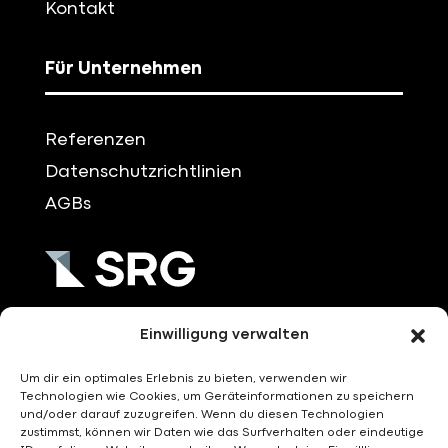
Kontakt
Für Unternehmen
Referenzen
Datenschutzrichtlinien
AGBs
+49 (0)751/3704-0
Einwilligung verwalten
Um dir ein optimales Erlebnis zu bieten, verwenden wir
info@srg-rv.de
Technologien wie Cookies, um Geräteinformationen zu speichern
und/oder darauf zuzugreifen. Wenn du diesen Technologien
zustimmst, können wir Daten wie das Surfverhalten oder eindeutige
SRG – Systemhaus GmbH