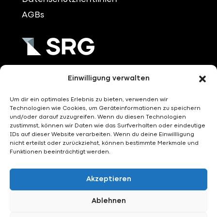
AGBs
+49 (0)751/3704-0
Einwilligung verwalten
Um dir ein optimales Erlebnis zu bieten, verwenden wir
info@srg-rv.de
Technologien wie Cookies, um Geräteinformationen zu speichern
und/oder darauf zuzugreifen. Wenn du diesen Technologien
zustimmst, können wir Daten wie das Surfverhalten oder eindeutige
SRG – Systemhaus GmbH
IDs auf dieser Website verarbeiten. Wenn du deine Einwillligung
nicht erteilst oder zurückziehst, können bestimmte Merkmale und
Parkstraße 40
Funktionen beeinträchtigt werden.
88212 Ravensburg
Akzeptieren
Impressum
|
Datenschutzrichtlinien
Ablehnen
Copyright © 2025 SRG – Systemhaus